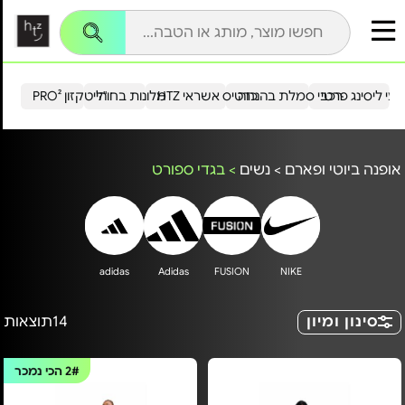
עי ליסינג פרטי
רכבי סמלת בהנחה
כרטיס אשראי HTZ
מלונות בחו"ל
הייטקזון PRO²
אופנה ביוטי ופארם
>
נשים
>
בגדי ספורט
adidas
Adidas
FUSION
NIKE
סינון ומיון
14
תוצאות
2#
הכי נמכר