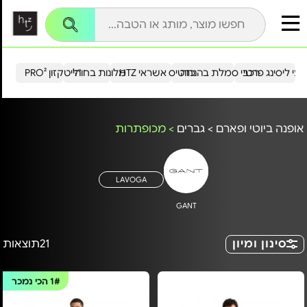
עי ליסינג פרטי
רכבי סמלת בהנחה
כרטיס אשראי HTZ
מלונות בחו"ל
הייטקזון PRO²
אופנה ביוטי ופארם
>
גברים
>
מכופתרות
LAVOGA
GANT
סינון ומיון
21
תוצאות
1#
הכי נמכר