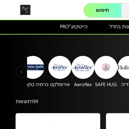
חיפוש
ות בחו"ל
הייטקזון PRO²
דיה
SAFE HUG
Aeroflex
אירופלקס
כרמיה טקסטיל
d Appeal
159
תוצאות