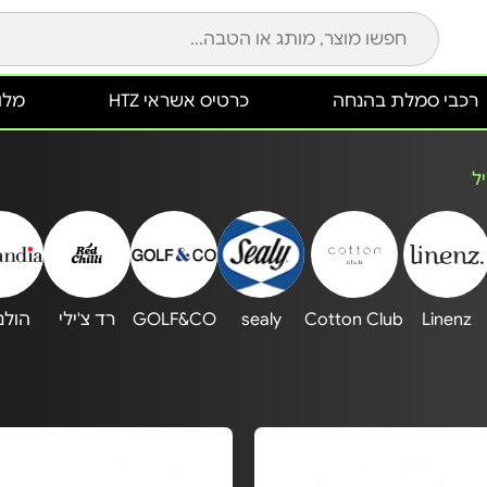
רכבי סמלת בהנחה
כרטיס אשראי HTZ
מלונ
ל
Linenz
Cotton Club
sealy
GOLF&CO
רד צ'ילי
הולנ