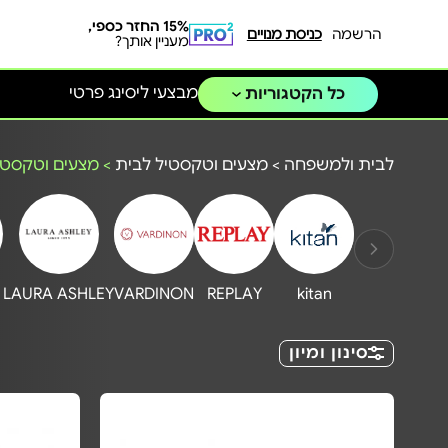
15% החזר כספי,
הרשמה
כניסת מנויים
מעניין אותך?
מבצעי ליסינג פרטי
כל הקטגוריות
לבית ולמשפחה
>
מצעים וטקסטיל לבית
>
מצעים וטקסטי
LAURA ASHLEY
VARDINON
REPLAY
kitan
סינון ומיון