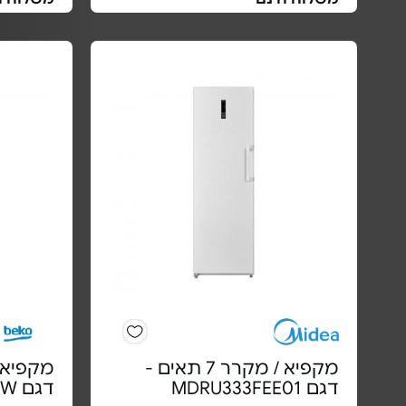
מקפיא / מקרר 7 תאים -
דגם MDRU333FEE01
דגם RFNE209T31W