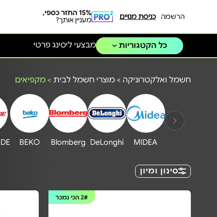
15% החזר כספי,
הרשמה
כניסת מנויים
מעניין אותך?
מבצעי ליסינג פרטי
כל הקטגוריות
חשמל ואלקטרוניקה
>
מוצרי חשמל לבית
>
מקפיאים
DE
BEKO
Blomberg
DeLonghi
MIDEA
סינון ומיון
2#
הכי נמכר