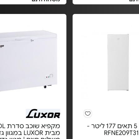
מקפיא 5 תאים 177 ליטר -
מקפיא שוכב סד
מבית LUXOR במגו