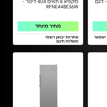
אים 280 ל' - דגם
מקפיא 8 תאים 404 ליטר -
RFNE448E36W
מחיר מיוחד
 ישפאר
אחריות יבואן רשמי
משלוח חינם