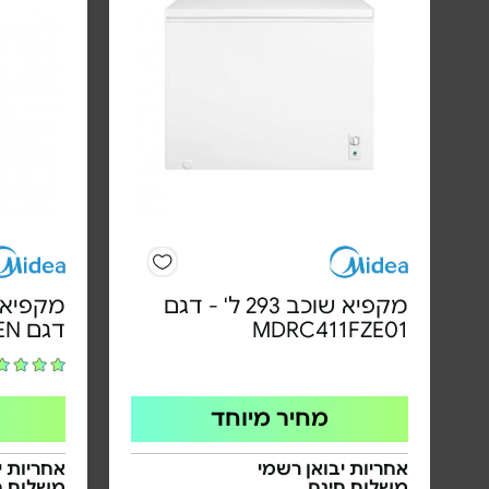
מקפיא שוכב 293 ל' - דגם
MDRC411FZE01
דגם HS-364FWEN
מחיר מיוחד
אחריות יבואן רשמי
אחריות י
משלוח חינם
משלוח ח