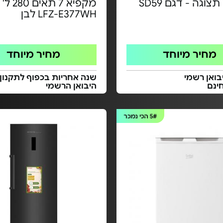
וגה - דגם SD59
מקפיא 7 ת
LFZ-E377WH לבן
מחיר מיוחד
מחיר מיוחד
בואן רשמי
שנה אחריות בכפוף לתקנון
ינם
היבואן הרשמי
5#
הכי נמכר