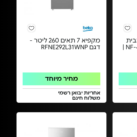
מגירות NF מבית
מקפיא 7 תאים 260 ליטר -
Aiwa Japan - דגם NF-417 |
דגם RFNE292L31WNP
מחיר מיוחד
אחריות יבואן רשמי
משלוח חינם