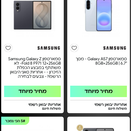
סמארטפון Galaxy A57 - מסך
סמארטפון Samsung Galaxy Z
"8GB+256GB | 6.7
Fold 8 F971 12+256GB- לא
משתתף במבצע הכפלת
הזיכרון - - אחריות סאני היבואן
הרשמי! - צבעים לבחירה
מחיר מיוחד
מחיר מיוחד
אחריות יבואן רשמי
אחריות יבואן רשמי
משלוח חינם
משלוח חינם
5#
הכי נמכר