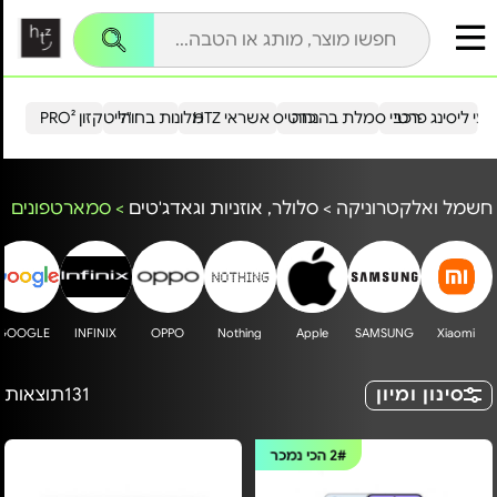
עי ליסינג פרטי
רכבי סמלת בהנחה
כרטיס אשראי HTZ
מלונות בחו"ל
הייטקזון PRO²
חשמל ואלקטרוניקה
>
סלולר, אוזניות וגאדג'טים
>
סמארטפונים
GOOGLE
INFINIX
OPPO
Nothing
Apple
SAMSUNG
Xiaomi
סינון ומיון
131
תוצאות
2#
הכי נמכר