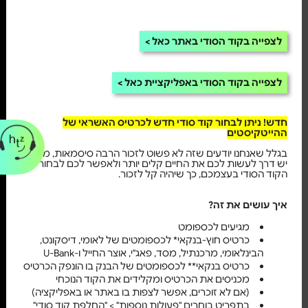
לצפייה בקוד הסודי באתר כאל
לצפייה בקוד הסודי באפליקציית כאל
חדש! ניתן לבחור קוד סודי חדש לכרטיס האשראי של
ההייטקיסטים
בגלל שאנחנו יודעים שזה לא פשוט לזכור הרבה סיסמאות, מהיום
יש דרך לעשות לכם את החיים קלים יותר ולאפשר לכם לבחור את
הקוד הסודי בעצמכם, כך שיהיה קל לזכור.
איך עושים את זה?
מגיעים לכספומט
כרטיס חוץ-בנקאי* לכספומטים של לאומי, דיסקונט,
הבינלאומי, מרכנתיל, מסד, פאג"י, אוצר החייל ו-U-Bank
כרטיס בנקאי** לכספומטים של הבנק בו הונפק הכרטיס
מכניסים את הכרטיס ומקלידים את הקוד הנוכחי
(אם לא זוכרים, אפשר לצפות בו באתר או באפליקציה)
בתפריט בוחרים "פעולות נוספות" > "החלפת קוד סודי"