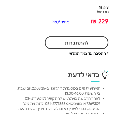
259 ₪
חבר htz
229 ₪
מחיר PRO²
להתחברות
* ההטבה עד גמר המלאי
כדאי לדעת
האירוע יתקיים במסעדת ג'ורג' וג'ון, ב-22.03.25, יום שבת,
בין השעות 13:00-16:00
לאחר הרכישה באתר, יש להתקשר למסעדה: 03-
7269309 או בוואטסאפ 051-2771868 ולתת את מס׳
ההזמנה, בכדי לשריין מקום לאירוע, תאריך ושעת הגעה.
המחיר הנקוב הינו ליחיד.