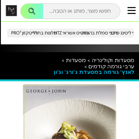
עי ליסינג פרטי
רכבי סמלת בהנחה
כרטיס אשראי HTZ
מלונות בחו"ל
הייטקזון PRO²
מסעדות וקולינריה >
מסעדות >
ערבי גורמה קודמים >
לאנץ' גורמה במסעדת ג'ורג' וג'ון