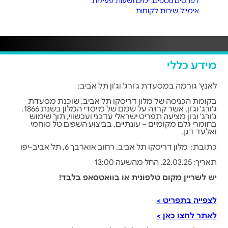
לפרטים נוספים, ימים ושעות פעילות
אימייל שירות לקוחות
מידע כללי
לאנץ' גורמה במסעדת ג'ורג' וג'ון תל אביב:
בקומת הכניסה של מלון דריסקו תל אביב, שוכנת מסעדת
ג'ורג' וג'ון, אשר קרויה על שמם של מייסדי המלון בשנת 1866.
ג'ורג' וג'ון מציעה תפריט ישראלי עדכני ועכשווי, תוך שימוש
בחומרי גלם מקומיים – עונתיים, בביצוע השפים טל סוחמי
ואלעד דגן.
כתובת: מלון דריסקו תל אביב, רחוב אוארבך 6, תל אביב-יפו
תאריך: 22.03.25, החל מהשעה 13:00
יש לשריין מקום טלפונית או בוואטסאפ בלבד!
לצפייה בתפריט >
לאתר לחצו כאן >