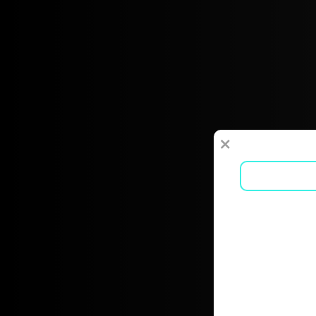
רתית
בפייסבוק
באינסטגרם
בלינקדאין
בטיק טוק