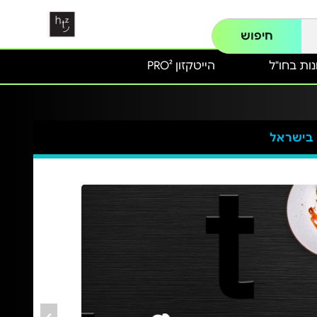
חיפוש
ות בחו"ל
הייטקזון PRO²