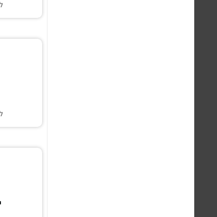
ל
ל
י