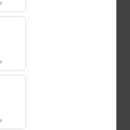
ל
ל
ל