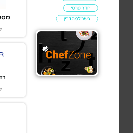
חדר פרטי
מסעדת k
כשר למהדרין
ל
רדלר
ל