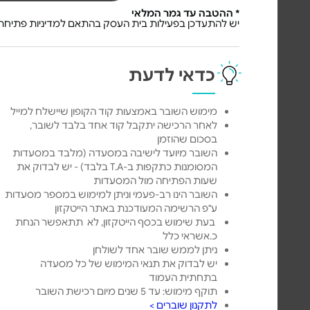
* ההטבה עד גמר המלאי
יש להתעדכן בפעילות בית העסק בהתאם למדיניות פתיחת 
כדאי לדעת
מימוש השובר באמצעות קוד הקופון שיישלח למייל
לאחר הרכישה יתקבל קוד אחד בלבד לשובר,
בסכום שהוזמן
השובר מיועד לישיבה במסעדה (מלבד במסעדות
המסומנות כתקפות ב-T.A בלבד) - יש לבדוק את
שעות הפתיחה מול המסעדות
השובר הינו רב-פעמי וניתן למימוש במספר מסעדות
ע"פ הרשימה המעודכנת באתר הייטקזון
בעת שימוש בכסף הייטקזון, לא תתאפשר הנחת
כ.אשראי כלל
ניתן לממש שובר אחד לשולחן
יש לבדוק את תנאי המימוש של כל מסעדה
בתחתית העמוד
תוקף מימוש: עד 5 שנים מיום רכישת השובר
לתקנון שוברים >