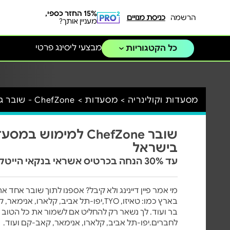
15% החזר כספי,
הרשמה
כניסת מנויים
מעניין אותך?
מבצעי ליסינג פרטי
כל הקטגוריות
מסעדות וקולינריה >
מסעדות >
ChefZone - שובר גורמה >
שובר ChefZone למימו
בישראל
עד 30% הנחה בכרטיס אשראי בנקאי הייטקזון פועלים
מי אמר פיין דיינינג ולא קיבל? אספנו לתוך שובר אחד
בארץ כמו: טאיזו, TYO,יפו-תל אביב, קלא
בר ועוד. לך נשאר רק להחליט אם לשמור את כל הטוב 
לחברים.יפו-תל אביב, קלארו, אנימאר, קאב-קם ועוד.