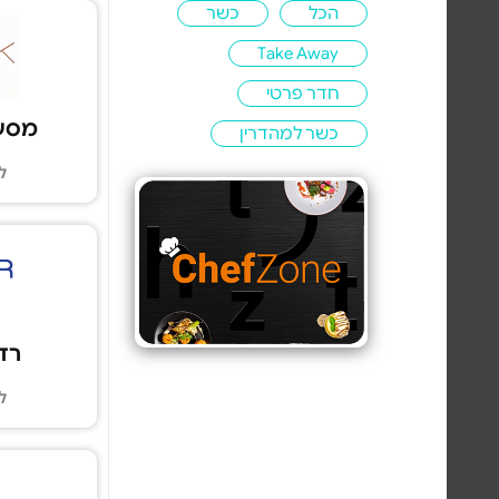
הכל
כשר
Take Away
חדר פרטי
מסעדת k
כשר למהדרין
ל
רדלר
ל