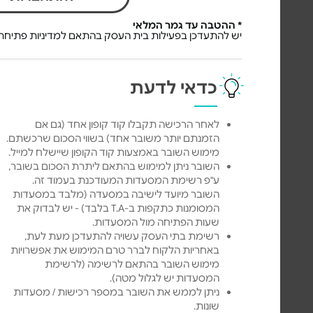
* ההטבה עד גמר המלאי
יש להתעדכן בפעילות בית העסק בהתאם למדיניות פתיחת 
כדאי לדעת
לאחר הרכישה תקבלו קוד קופון אחד (גם אם
הזמנתם יותר משובר אחד) בשווי הסכום שרכשתם.
מימוש השובר באמצעות קוד הקופון שיישלח למייל.
השובר ניתן למימוש בהתאם ליתרת הסכום בשובר,
ע"פ רשימת המסעדות המעודכנת בעמוד זה.
השובר מיועד לישיבה במסעדה (מלבד במסעדות
המסומנות כתקפות ב-T.A בלבד) - יש לבדוק את
שעות הפתיחה מול המסעדות.
רשימת בתי העסק עשויה להתעדכן מעת לעת,
באחריות הלקוח לברר טרם המימוש את אפשרויות
מימוש השובר בהתאם לרשימה (לרשימת
המסעדות יש לגלול מטה).
ניתן לממש את השובר במספר רכישות / מסעדות
שונות.