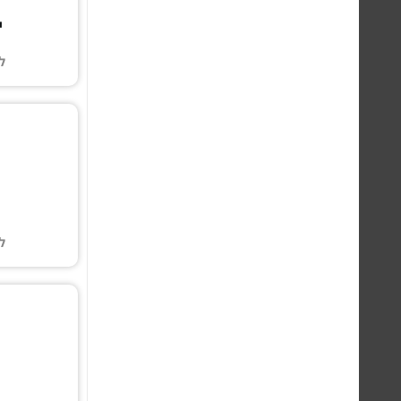
י
ל
ל