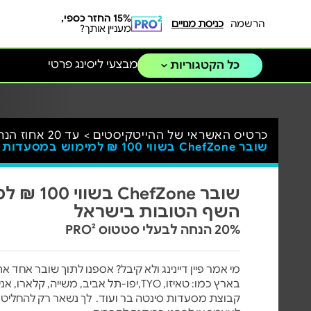
15% החזר כספי,
הרשמה
כניסת מנויים
מעניין אותך?
מבצעי ליסינג פרטי
כל הקטגוריות
כרטיס האשראי של ההייטקיסטים >
עד 20 אחוז הנחה לרשתות מזון, תיירות, מסעדות ואופנה >
שובר ChefZone בשווי 100 ₪ למימוש במסעדות השף הטובות בישראל
שובר fZone
השף הטובות בישראל
20% הנחה לבעלי סטטוס PRO²
מי אמר פיין דיינינג ולא קיבל? אספנו לתוך שובר אחד
בארץ כמו: טאיזו, TYO,יפו-תל אביב, משייה
קבוצת מסעדות סינטה בר ועוד. לך נשאר רק להחליט 