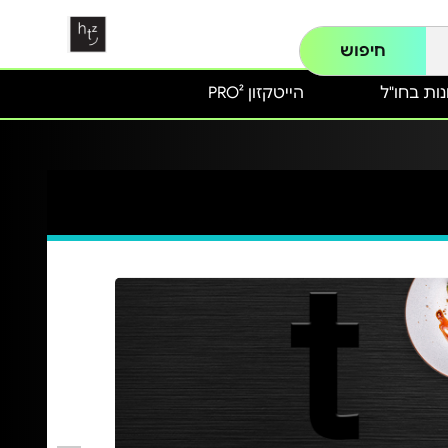
חיפוש
ות בחו"ל
הייטקזון PRO²