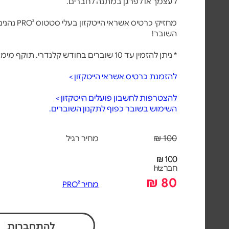
לעצמך או לפרגן במתנה לחברים.
השובר!
* ניתן להזמין עד 10 שוברים בחודש קלנדרי. תוקף מימוש: עד 5 שנים מיום רכישת השובר.
להזמנת כרטיס אשראי הייטקזון >
להצטרפות לחשבון פועלים הייטקזון >
השימוש בשובר כפוף לתקנון השוברים.
100 ₪
מחיר רגיל
100 ₪
חבר htz
80 ₪
מחיר PRO²
להתחברות