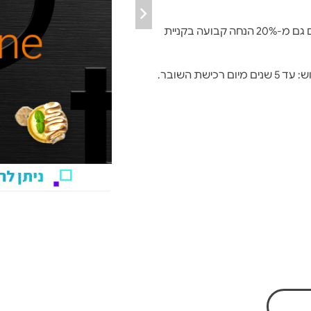
מחזיקי כרטיס אשראי הייטקזון בעלי סטטוס PRO² נהנים גם מ-20% הנחה קבועה בקניית