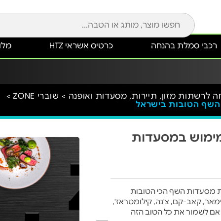
רכבי סמלת בהנחה
כרטיס אשראי HTZ
מלונ
שוברי ZONE >
Che בשווי 100 ₪ למימוש במסעדות
 את מסעדות השף הכי הטובות
, קלארו, אנימאר, קאב-קם, צ'נה, קילומטראז',
אם לשמור את כל הטוב הזה