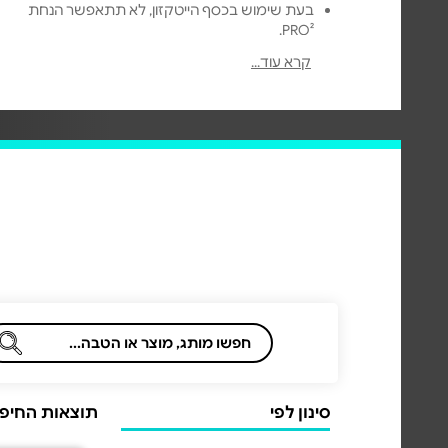
בעת שימוש בכסף הייטקזון, לא תתאפשר הנחת
PRO².
ביטול שובר עפ"י חוק בטווח 14 יום, לא ניתן לבטל
קרא עוד...
שובר אם בוצע בו מימוש חלקי. יש לבדוק את תנאי
המימוש של כל חנות בתחתית העמוד.
בחול המועד פסח יש להתעדכן מול בית העסק
בשעות הפעילות ומימוש השובר.
תוקף מימוש: עד 5 שנים מיום רכישת השובר.
מנפיק השובר: הייביז בע"מ.
לתקנון שוברים >
סינון לפי
תוצאות החיפוש 