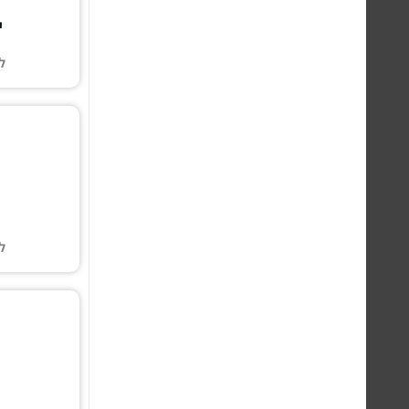
י
ל
ל