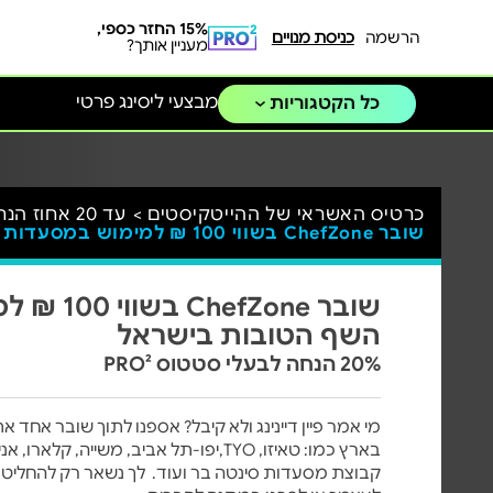
15% החזר כספי,
הרשמה
כניסת מנויים
מעניין אותך?
מבצעי ליסינג פרטי
כל הקטגוריות
כרטיס האשראי של ההייטקיסטים >
עד 20 אחוז הנחה לרשתות מזון, תיירות, מסעדות ואופנה >
שובר ChefZone בשווי 100 ₪ למימוש במסעדות השף הטובות בישראל
שובר fZone
השף הטובות בישראל
20% הנחה לבעלי סטטוס PRO²
מי אמר פיין דיינינג ולא קיבל? אספנו לתוך שובר אחד
בארץ כמו: טאיזו, TYO,יפו-תל אביב, משייה
קבוצת מסעדות סינטה בר ועוד. לך נשאר רק להחליט 