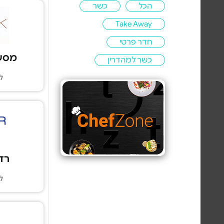
הכל
כשר
Take Away
חדר פרטי
מסעדת k
כשר למהדרין
ל
רדלר
ל