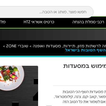
רכבי סמלת בהנחה
כרטיס אשראי HTZ
מלונ
שוברי ZONE >
Che בשווי 100 ₪ למימוש במסעדות
 את מסעדות השף הכי הטובות
, קלארו, אנימאר, קאב-קם, צ'נה, קילומטראז',
אם לשמור את כל הטוב הזה