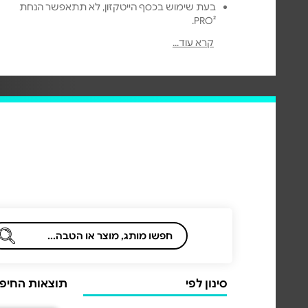
בעת שימוש בכסף הייטקזון, לא תתאפשר הנחת
PRO².
ביטול שובר עפ"י חוק בטווח 14 יום, לא ניתן לבטל
קרא עוד...
שובר אם בוצע בו מימוש חלקי. יש לבדוק את תנאי
המימוש של כל חנות בתחתית העמוד.
בחול המועד פסח יש להתעדכן מול בית העסק
בשעות הפעילות ומימוש השובר.
תוקף מימוש: עד 5 שנים מיום רכישת השובר.
מנפיק השובר: הייביז בע"מ.
לתקנון שוברים >
סינון לפי
תוצאות החיפוש 