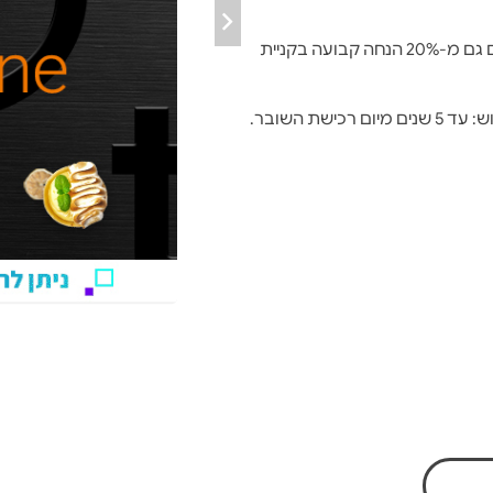
מחזיקי כרטיס אשראי הייטקזון בעלי סטטוס PRO² נהנים גם מ-20% הנחה קבועה בקניית