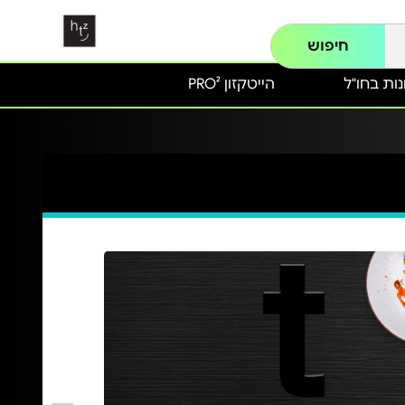
חיפוש
ות בחו"ל
הייטקזון PRO²