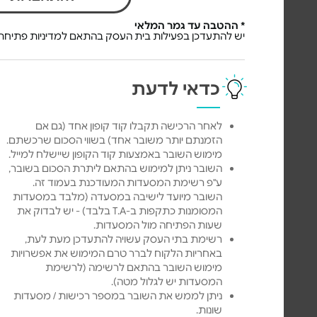
* ההטבה עד גמר המלאי
יש להתעדכן בפעילות בית העסק בהתאם למדיניות פתיחת 
כדאי לדעת
לאחר הרכישה תקבלו קוד קופון אחד (גם אם
הזמנתם יותר משובר אחד) בשווי הסכום שרכשתם.
מימוש השובר באמצעות קוד הקופון שיישלח למייל.
השובר ניתן למימוש בהתאם ליתרת הסכום בשובר,
ע"פ רשימת המסעדות המעודכנת בעמוד זה.
השובר מיועד לישיבה במסעדה (מלבד במסעדות
המסומנות כתקפות ב-T.A בלבד) - יש לבדוק את
שעות הפתיחה מול המסעדות.
רשימת בתי העסק עשויה להתעדכן מעת לעת,
באחריות הלקוח לברר טרם המימוש את אפשרויות
מימוש השובר בהתאם לרשימה (לרשימת
המסעדות יש לגלול מטה).
ניתן לממש את השובר במספר רכישות / מסעדות
שונות.