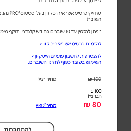
לעצמך או לפרגן במתנה לחברים.
השובר!
* ניתן להזמין עד 10 שוברים בחודש קלנדרי. תוקף מימוש: עד 5 שנים מיום רכישת השובר.
להזמנת כרטיס אשראי הייטקזון >
להצטרפות לחשבון פועלים הייטקזון >
השימוש בשובר כפוף לתקנון השוברים.
100 ₪
מחיר רגיל
100 ₪
חבר htz
80 ₪
מחיר PRO²
להתחברות