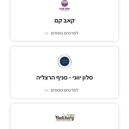
קאב קם
לפרטים נוספים
03-6889960
סלון יווני - סניף הרצליה
לפרטים נוספים
052-5575075