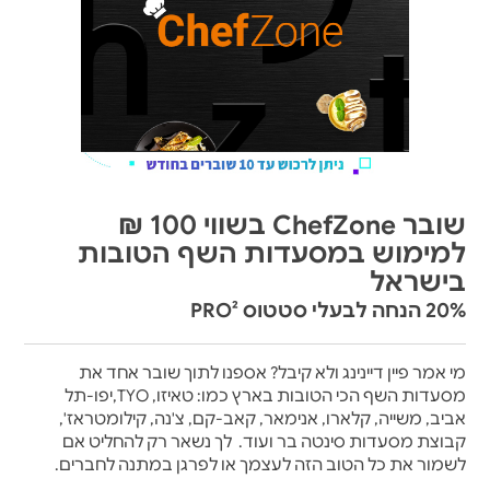
שובר ChefZone בשווי 100 ₪
למימוש במסעדות השף הטובות
בישראל
20% הנחה לבעלי סטטוס PRO²
מי אמר פיין דיינינג ולא קיבל? אספנו לתוך שובר אחד את
מסעדות השף הכי הטובות בארץ כמו: טאיזו, TYO,יפו-תל
אביב, משייה, קלארו, אנימאר, קאב-קם, צ'נה, קילומטראז',
קבוצת מסעדות סינטה בר ועוד. לך נשאר רק להחליט אם
לשמור את כל הטוב הזה לעצמך או לפרגן במתנה לחברים.