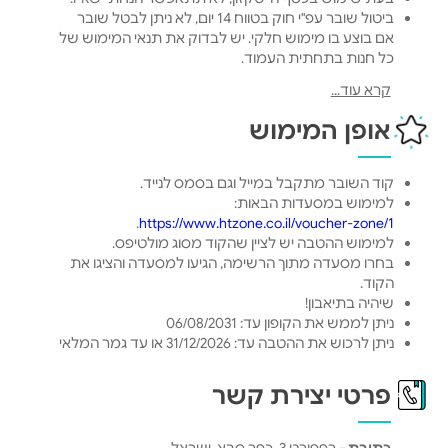
ביטול שובר עפ"י חוק בטווח 14 יום, לא ניתן לבטל שובר
אם בוצע בו מימוש חלקי. יש לבדוק את תנאי המימוש של
כל חנות בתחתית העמוד.
בחול המועד פסח יש להתעדכן מול בית העסק בשעות
קרא עוד...
הפעילות ומימוש השובר.
תוקף מימוש: עד 5 שנים מיום רכישת השובר.
אופן המימוש
מנפיק השובר: הייביז בע"מ.
לתקנון שוברים >
קוד השובר מתקבל במייל וגם בסמס לנייד.
למימוש במסעדות הבאות:
.
https://www.htzone.co.il/voucher-zone/1
למימוש ההטבה יש לציין שהקוד מסוג מולטיפס.
בחרו מסעדה מתוך הרשימה, הגיעו למסעדה והציגו את
הקוד.
שיהיה בתיאבון!
ניתן לממש את הקופון עד: 06/08/2031
ניתן לרכוש את ההטבה עד: 31/12/2026 או עד גמר המלאי
פרטי יצירת קשר