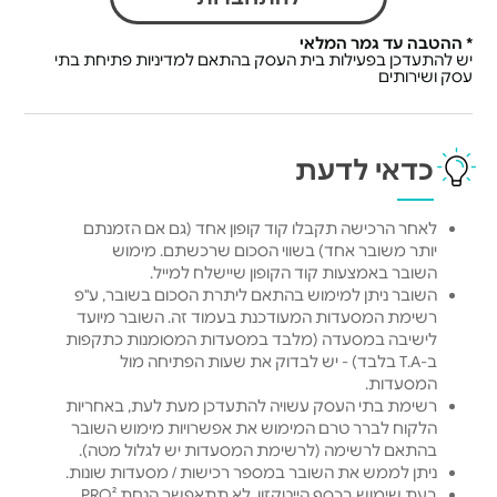
* ההטבה עד גמר המלאי
יש להתעדכן בפעילות בית העסק בהתאם למדיניות פתיחת בתי
עסק ושירותים
כדאי לדעת
לאחר הרכישה תקבלו קוד קופון אחד (גם אם הזמנתם
יותר משובר אחד) בשווי הסכום שרכשתם. מימוש
השובר באמצעות קוד הקופון שיישלח למייל.
השובר ניתן למימוש בהתאם ליתרת הסכום בשובר, ע"פ
רשימת המסעדות המעודכנת בעמוד זה. השובר מיועד
לישיבה במסעדה (מלבד במסעדות המסומנות כתקפות
ב-T.A בלבד) - יש לבדוק את שעות הפתיחה מול
המסעדות.
רשימת בתי העסק עשויה להתעדכן מעת לעת, באחריות
הלקוח לברר טרם המימוש את אפשרויות מימוש השובר
בהתאם לרשימה (לרשימת המסעדות יש לגלול מטה).
ניתן לממש את השובר במספר רכישות / מסעדות שונות.
בעת שימוש בכסף הייטקזון, לא תתאפשר הנחת PRO².