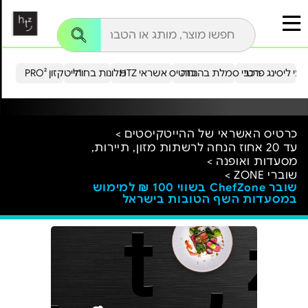
עי ליסינג פרטי
רכבי סמלת בהנחה
כרטיס אשראי HTZ
מלונות בחו"ל
הייטקזון PRO²
כרטיס האשראי של ההייטקיסטים >
עד 20 אחוז הנחה לרשתות מזון, תיירות,
מסעדות ואופנה >
שוברי ZONE >
שובר ChefZone בשווי 100 ₪ למימוש
במסעדות השף הטובות בישראל