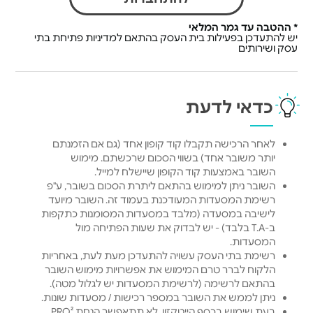
* ההטבה עד גמר המלאי
יש להתעדכן בפעילות בית העסק בהתאם למדיניות פתיחת בתי
עסק ושירותים
כדאי לדעת
לאחר הרכישה תקבלו קוד קופון אחד (גם אם הזמנתם
יותר משובר אחד) בשווי הסכום שרכשתם. מימוש
השובר באמצעות קוד הקופון שיישלח למייל.
השובר ניתן למימוש בהתאם ליתרת הסכום בשובר, ע"פ
רשימת המסעדות המעודכנת בעמוד זה. השובר מיועד
לישיבה במסעדה (מלבד במסעדות המסומנות כתקפות
ב-T.A בלבד) - יש לבדוק את שעות הפתיחה מול
המסעדות.
רשימת בתי העסק עשויה להתעדכן מעת לעת, באחריות
הלקוח לברר טרם המימוש את אפשרויות מימוש השובר
בהתאם לרשימה (לרשימת המסעדות יש לגלול מטה).
ניתן לממש את השובר במספר רכישות / מסעדות שונות.
בעת שימוש בכסף הייטקזון, לא תתאפשר הנחת PRO².