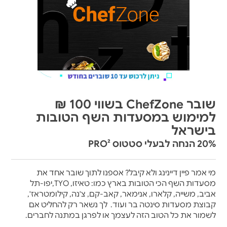
שובר ChefZone בשווי 100 ₪
למימוש במסעדות השף הטובות
בישראל
20% הנחה לבעלי סטטוס PRO²
מי אמר פיין דיינינג ולא קיבל? אספנו לתוך שובר אחד את
מסעדות השף הכי הטובות בארץ כמו: טאיזו, TYO,יפו-תל
אביב, משייה, קלארו, אנימאר, קאב-קם, צ'נה, קילומטראז',
קבוצת מסעדות סינטה בר ועוד. לך נשאר רק להחליט אם
לשמור את כל הטוב הזה לעצמך או לפרגן במתנה לחברים.