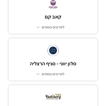
קאב קם
לפרטים נוספים
03-6889960
סלון יווני - סניף הרצליה
לפרטים נוספים
052-5575075