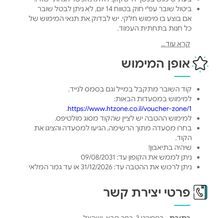
ביטול שובר עפ"י חוק בטווח 14 יום, לא ניתן לבטל שובר
אם בוצע בו מימוש חלקי. יש לבדוק את תנאי המימוש של
כל חנות בתחתית העמוד.
בחול המועד פסח יש להתעדכן מול בית העסק בשעות
קרא עוד...
הפעילות ומימוש השובר.
תוקף מימוש: עד 5 שנים מיום רכישת השובר.
אופן המימוש
מנפיק השובר: הייביז בע"מ.
לתקנון שוברים >
קוד השובר מתקבל במייל וגם בסמס לנייד.
למימוש במסעדות הבאות:
.
https://www.htzone.co.il/voucher-zone/1
למימוש ההטבה יש לציין שהקוד מסוג מולטיפס.
בחרו מסעדה מתוך הרשימה, הגיעו למסעדה והציגו את
הקוד.
שיהיה בתיאבון!
ניתן לממש את הקופון עד: 09/08/2031
ניתן לרכוש את ההטבה עד: 31/12/2026 או עד גמר המלאי
פרטי יצירת קשר