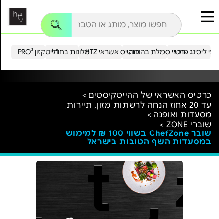
עי ליסינג פרטי
רכבי סמלת בהנחה
כרטיס אשראי HTZ
מלונות בחו"ל
הייטקזון PRO²
כרטיס האשראי של ההייטקיסטים >
עד 20 אחוז הנחה לרשתות מזון, תיירות,
מסעדות ואופנה >
שוברי ZONE >
שובר ChefZone בשווי 100 ₪ למימוש
במסעדות השף הטובות בישראל