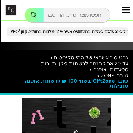
עי ליסינג פרטי
רכבי סמלת בהנחה
כרטיס אשראי HTZ
מלונות בחו"ל
הייטקזון PRO²
כרטיס האשראי של ההייטקיסטים >
עד 20 אחוז הנחה לרשתות מזון, תיירות,
מסעדות ואופנה >
שוברי ZONE >
שובר GiftZone בשווי 100 ₪ לרשתות אופנה
מובילות