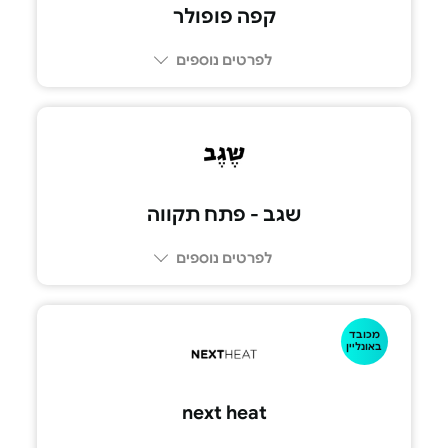
קפה פופולר
לפרטים נוספים
03-5552020
שגב - פתח תקווה
לפרטים נוספים
מכובד
073-2665555
באונליין
next heat