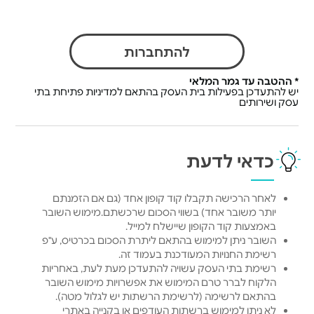
להתחברות
* ההטבה עד גמר המלאי
יש להתעדכן בפעילות בית העסק בהתאם למדיניות פתיחת בתי
עסק ושירותים
כדאי לדעת
לאחר הרכישה תקבלו קוד קופון אחד (גם אם הזמנתם
יותר משובר אחד) בשווי הסכום שרכשתם.מימוש השובר
באמצעות קוד הקופון שיישלח למייל.
השובר ניתן למימוש בהתאם ליתרת הסכום בכרטיס, ע"פ
רשימת החנויות המעודכנת בעמוד זה.
רשימת בתי העסק עשויה להתעדכן מעת לעת, באחריות
הלקוח לברר טרם המימוש את אפשרויות מימוש השובר
בהתאם לרשימה (לרשימת הרשתות יש לגלול מטה).
לא ניתן למימוש ברשתות העודפים או בקנייה באתרי