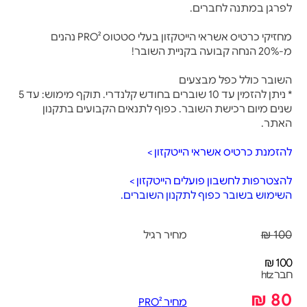
לפרגן במתנה לחברים.
מחזיקי כרטיס אשראי הייטקזון בעלי סטטוס PRO² נהנים
מ-20% הנחה קבועה בקניית השובר!
השובר כולל כפל מבצעים
* ניתן להזמין עד 10 שוברים בחודש קלנדרי. תוקף מימוש: עד 5
שנים מיום רכישת השובר. כפוף לתנאים הקבועים בתקנון
האתר.
להזמנת כרטיס אשראי הייטקזון >
להצטרפות לחשבון פועלים הייטקזון >
השימוש בשובר כפוף לתקנון השוברים.
100 ₪
מחיר רגיל
100 ₪
חבר htz
80 ₪
מחיר PRO²