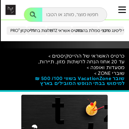
עי ליסינג פרטי
רכבי סמלת בהנחה
כרטיס אשראי HTZ
מלונות בחו"ל
הייטקזון PRO²
כרטיס האשראי של ההייטקיסטים >
עד 20 אחוז הנחה לרשתות מזון, תיירות,
מסעדות ואופנה >
שוברי ZONE >
שובר VacationZone בשווי 100/ 500 ₪
למימוש בבתי הנופש המובילים בארץ