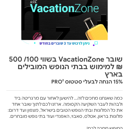
שובר VacationZone בשווי 100/ 500
₪ למימוש בבתי הנופש המובילים
בארץ
15% הנחה לבעלי סטטוס PRO²
כמה שאנחנו מחכים לזה... להישען לאחור עם מרגריטה ביד
ולבהות לעבר השקיעה הקסומה. ארזנו לכם לתוך שובר אחד
את כל המלונות ובתי הנופש הטובים בישראל, מצפון ועד דרום:
מלונות בראון, אטלס, סאבוי, האפנדי ועוד בתי נופש מובחרים.
החופש מחכה לכם!