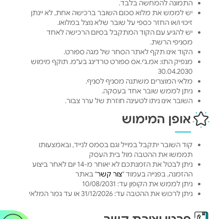
התמונה להמחשה בלבד.
יש לממש את מלוא סכום השובר ברכישה אחת, לא יינתן
זיכוי ו/או החזר כספי על שובר שלא נוצל במלואו.
יש להגיע עם הקוד המתקבל בסיום הרכישה לאחד
מסניפי הרשת.
הקוד אינו תקף לאתר הסחר של מגה ספורט.
מנפיק התו: אמ.ג'י.אס ספורט טרדינג בע"מ. תוקף מימוש
30.04.2030
מלאי המוצרים משתנה מסניף לסניף.
ניתן לממש שובר אחד בעסקה.
השובר אינו ניתן לטעינה חוזרת של ערך צבור.
אופן המימוש
קוד השובר יתקבל במייל וגם בסמס לנייד, ובאמצעותו
תממשו את ההטבה מול בית העסק
ניתן לבטל את הזמנתכם לא יאוחר מ-14 יום לאחר ביצוע
ההזמנה, בפנייה בעמוד "
צור קשר
" באתר
ניתן לממש את הקופון עד: 10/08/2031
ניתן לרכוש את ההטבה עד: 31/12/2026 או עד גמר המלאי