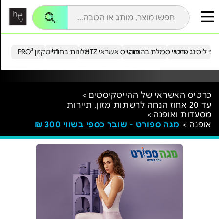
עי ליסינג פרטי
רכבי סמלת בהנחה
כרטיס אשראי HTZ
מלונות בחו"ל
הייטקזון PRO²
כרטיס האשראי של ההייטקיסטים >
עד 20 אחוז הנחה לרשתות מזון, תיירות,
מסעדות ואופנה >
אופנה >
מגה ספורט - שובר כספי בשווי 300 ₪