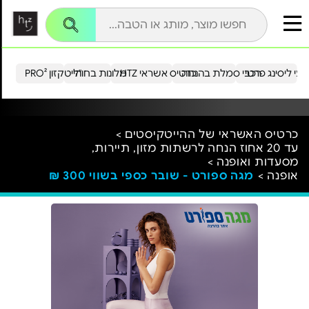
עי ליסינג פרטי
רכבי סמלת בהנחה
כרטיס אשראי HTZ
מלונות בחו"ל
הייטקזון PRO²
כרטיס האשראי של ההייטקיסטים >
עד 20 אחוז הנחה לרשתות מזון, תיירות,
מסעדות ואופנה >
אופנה >
מגה ספורט - שובר כספי בשווי 300 ₪