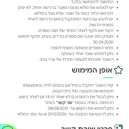
התמונה להמחשה בלבד.
יש לממש את מלוא סכום השובר ברכישה אחת, לא יינתן
זיכוי ו/או החזר כספי על שובר שלא נוצל במלואו.
יש להגיע עם הקוד המתקבל בסיום הרכישה לאחד
מסניפי הרשת.
הקוד אינו תקף לאתר הסחר של מגה ספורט.
מנפיק התו: אמ.ג'י.אס ספורט טרדינג בע"מ. תוקף מימוש
30.04.2030
מלאי המוצרים משתנה מסניף לסניף.
ניתן לממש שובר אחד בעסקה.
השובר אינו ניתן לטעינה חוזרת של ערך צבור.
אופן המימוש
קוד השובר יתקבל במייל וגם בסמס לנייד, ובאמצעותו
תממשו את ההטבה מול בית העסק
ניתן לבטל את הזמנתכם לא יאוחר מ-14 יום לאחר ביצוע
ההזמנה, בפנייה בעמוד "
צור קשר
" באתר
ניתן לממש את הקופון עד: 08/08/2031
ניתן לרכוש את ההטבה עד: 31/12/2026 או עד גמר המלאי