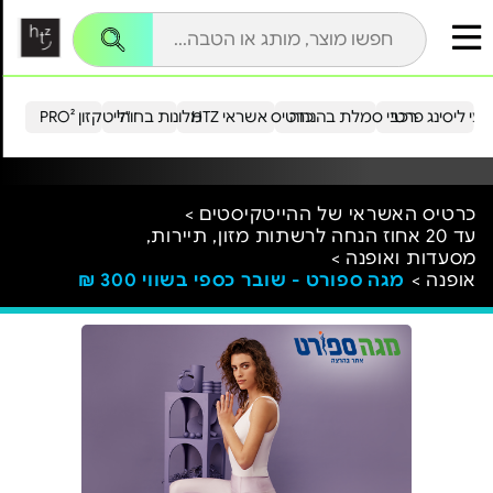
עי ליסינג פרטי
רכבי סמלת בהנחה
כרטיס אשראי HTZ
מלונות בחו"ל
הייטקזון PRO²
כרטיס האשראי של ההייטקיסטים >
עד 20 אחוז הנחה לרשתות מזון, תיירות,
מסעדות ואופנה >
אופנה >
מגה ספורט - שובר כספי בשווי 300 ₪