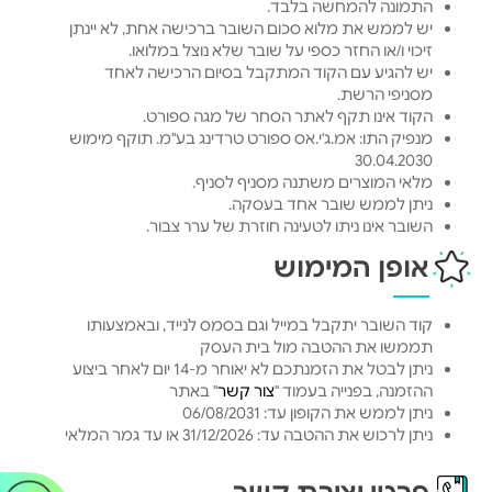
התמונה להמחשה בלבד.
יש לממש את מלוא סכום השובר ברכישה אחת, לא יינתן
זיכוי ו/או החזר כספי על שובר שלא נוצל במלואו.
יש להגיע עם הקוד המתקבל בסיום הרכישה לאחד
מסניפי הרשת.
הקוד אינו תקף לאתר הסחר של מגה ספורט.
מנפיק התו: אמ.ג'י.אס ספורט טרדינג בע"מ. תוקף מימוש
30.04.2030
מלאי המוצרים משתנה מסניף לסניף.
ניתן לממש שובר אחד בעסקה.
השובר אינו ניתן לטעינה חוזרת של ערך צבור.
אופן המימוש
קוד השובר יתקבל במייל וגם בסמס לנייד, ובאמצעותו
תממשו את ההטבה מול בית העסק
ניתן לבטל את הזמנתכם לא יאוחר מ-14 יום לאחר ביצוע
ההזמנה, בפנייה בעמוד "
צור קשר
" באתר
ניתן לממש את הקופון עד: 06/08/2031
ניתן לרכוש את ההטבה עד: 31/12/2026 או עד גמר המלאי