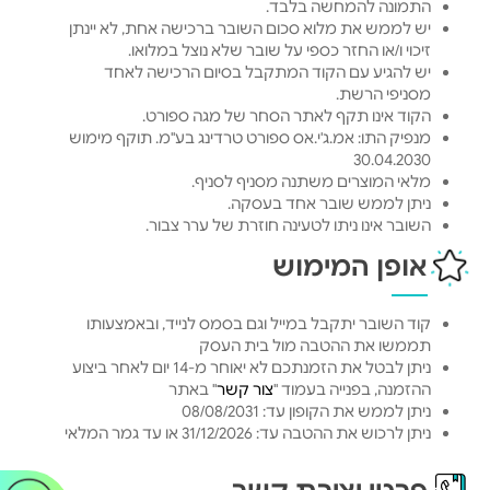
התמונה להמחשה בלבד.
יש לממש את מלוא סכום השובר ברכישה אחת, לא יינתן
זיכוי ו/או החזר כספי על שובר שלא נוצל במלואו.
יש להגיע עם הקוד המתקבל בסיום הרכישה לאחד
מסניפי הרשת.
הקוד אינו תקף לאתר הסחר של מגה ספורט.
מנפיק התו: אמ.ג'י.אס ספורט טרדינג בע"מ. תוקף מימוש
30.04.2030
מלאי המוצרים משתנה מסניף לסניף.
ניתן לממש שובר אחד בעסקה.
השובר אינו ניתן לטעינה חוזרת של ערך צבור.
אופן המימוש
קוד השובר יתקבל במייל וגם בסמס לנייד, ובאמצעותו
תממשו את ההטבה מול בית העסק
ניתן לבטל את הזמנתכם לא יאוחר מ-14 יום לאחר ביצוע
ההזמנה, בפנייה בעמוד "
צור קשר
" באתר
ניתן לממש את הקופון עד: 08/08/2031
ניתן לרכוש את ההטבה עד: 31/12/2026 או עד גמר המלאי