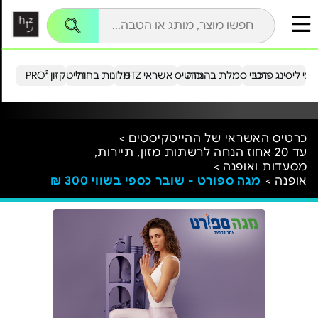
עי ליסינג פרטי
רכבי סמלת בהנחה
כרטיס אשראי HTZ
מלונות בחו"ל
הייטקזון PRO²
כרטיס האשראי של ההייטקיסטים >
עד 20 אחוז הנחה לרשתות מזון, תיירות,
מסעדות ואופנה >
אופנה >
מגה ספורט - שובר כספי בשווי 300 ₪