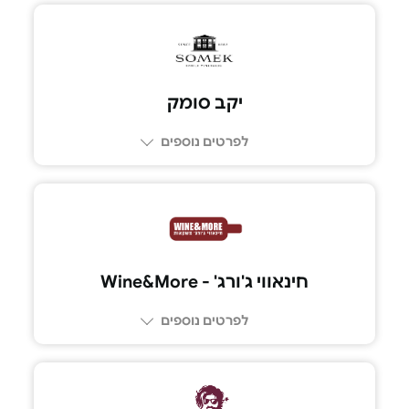
055-5570829
יקב סומק
לפרטים נוספים
04-6397982
חינאווי ג'ורג' - Wine&More
לפרטים נוספים
074-7043304