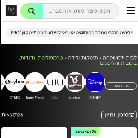
עי ליסינג פרטי
רכבי סמלת בהנחה
כרטיס אשראי HTZ
מלונות בחו"ל
הייטקזון PRO²
לבית ולמשפחה
>
תינוקות ולידה
>
טרמפולינות, נדנדות,
בימבות והליכונים
I AM TOYS
CYBEX
Baby Trend
LULI
benbat
DISNEY
סינון ומיון
26
תוצאות
2#
הכי נמכר