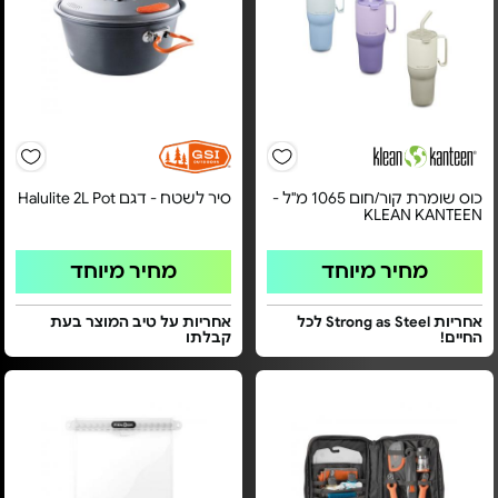
כוס שומרת קור/חום 1065 מ"ל -
סיר לשטח - דגם Halulite 2L Pot
KLEAN KANTEEN
מחיר מיוחד
מחיר מיוחד
אחריות Strong as Steel לכל
אחריות על טיב המוצר בעת
החיים!
קבלתו