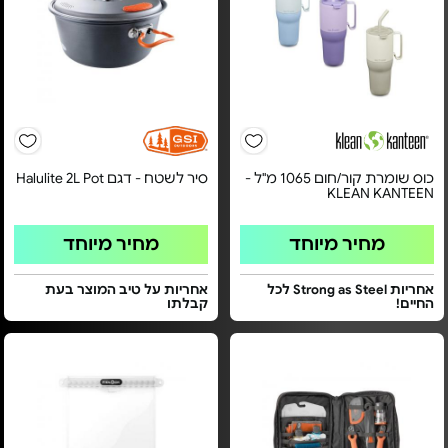
כוס שומרת קור/חום 1065 מ"ל -
סיר לשטח - דגם Halulite 2L Pot
KLEAN KANTEEN
מחיר מיוחד
מחיר מיוחד
אחריות Strong as Steel לכל
אחריות על טיב המוצר בעת
החיים!
קבלתו