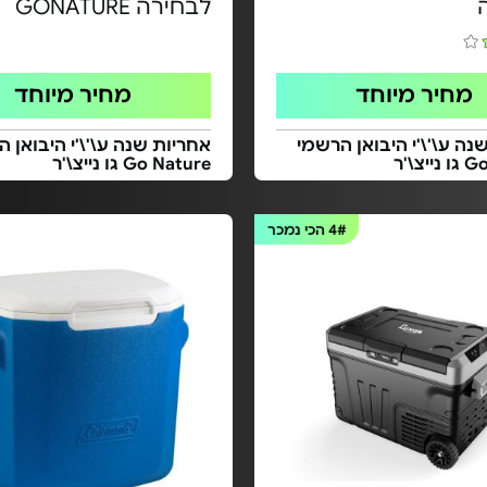
לבחירה GONATURE
מחיר מיוחד
מחיר מיוחד
נה ע\'\'י היבואן הרשמי
אחריות שנה ע\'\'י היבואן 
יצ\'ר
Go Nature גו נייצ\'ר
4#
הכי נמכר