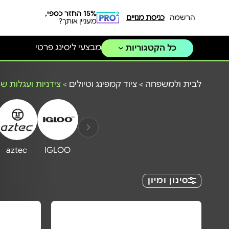
15% החזר כספי,
הרשמה
כניסת מנויים
מעניין אותך?
מבצעי ליסינג פרטי
כל הקטגוריות
לבית ולמשפחה
>
ציוד קמפינג וטיולים
>
צידניות ועגלות ש
aztec
IGLOO
סינון ומיון