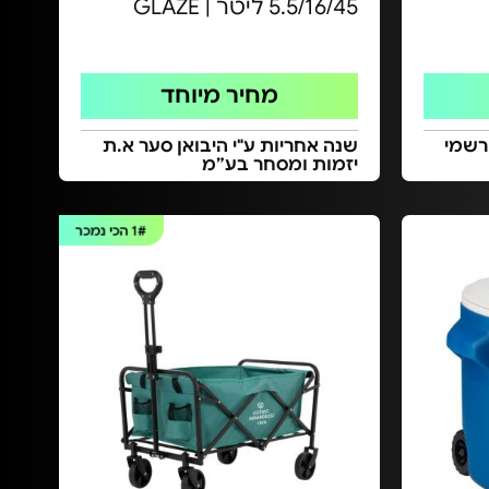
5.5/16/45 ליטר | GLAZE
מחיר מיוחד
הרשמי
שנה אחריות ע"י היבואן סער א.ת
יזמות ומסחר בע”מ
1#
הכי נמכר