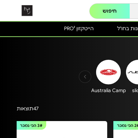
חיפוש
ות בחו"ל
הייטקזון PRO²
Australia Camp
sl
47
תוצאות
2
הכי נמכר
3#
הכי נמכר