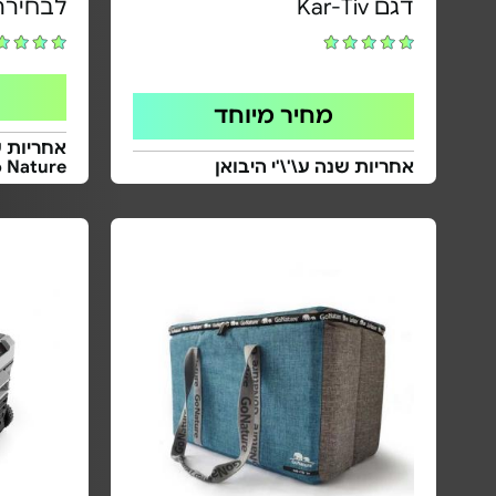
דגם Kar-Tiv
לבחירה
מחיר מיוחד
אחריות ש
אחריות שנה ע\'\'י היבואן
Go Nature גו ני