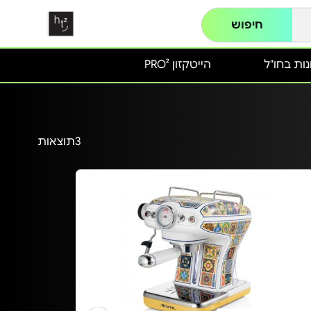
חיפוש
ות בחו"ל
הייטקזון PRO²
3
תוצאות