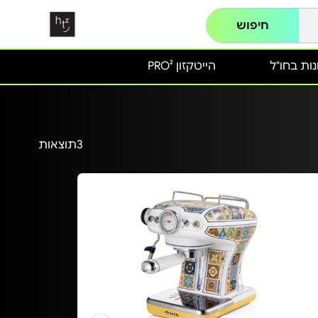
חיפוש
ות בחו"ל
הייטקזון PRO²
3
תוצאות