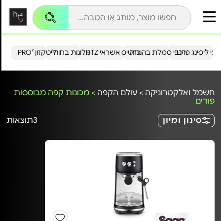
עי ליסינג פרטי
רכבי סמלת בהנחה
כרטיס אשראי HTZ
מלונות בחו"ל
הייטקזון PRO²
חשמל ואלקטרוניקה
>
עולם הקפה
>
מכונות קפה מבוססות
פודים
סינון ומיון
3
תוצאות