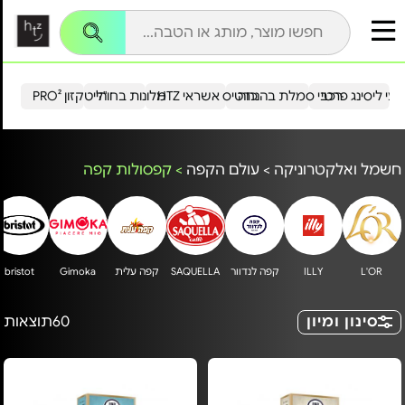
עי ליסינג פרטי
רכבי סמלת בהנחה
כרטיס אשראי HTZ
מלונות בחו"ל
הייטקזון PRO²
חשמל ואלקטרוניקה
>
עולם הקפה
>
קפסולות קפה
L'OR
ILLY
קפה לנדוור
SAQUELLA
קפה עלית
Gimoka
bristot
סינון ומיון
60
תוצאות