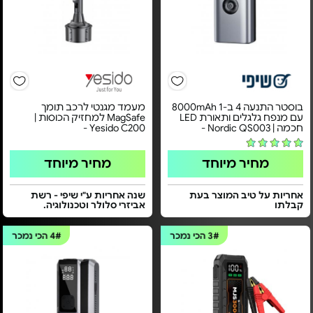
בוסטר התנעה 4 ב-1 8000mAh
מעמד מגנטי לרכב תומך
עם מנפח גלגלים ותאורת LED
MagSafe למחזיק הכוסות |
חכמה | Nordic QS003 -
Yesido C200 -
מחיר מיוחד
מחיר מיוחד
אחריות על טיב המוצר בעת
שנה אחריות ע"י שיפי - רשת
קבלתו
אביזרי סלולר וטכנולוגיה.
3#
הכי נמכר
4#
הכי נמכר