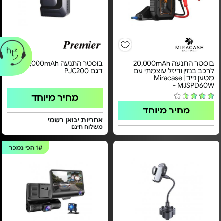
בוסטר התנעה 20,000mAh
בוסטר התנעה 12,000mAh -
לרכב בנזין ודיזל עוצמתי עם
דגם PJC200
מטען נייד | Miracase
MJSPD60W -
מחיר מיוחד
מחיר מיוחד
אחריות יבואן רשמי
משלוח חינם
1#
הכי נמכר