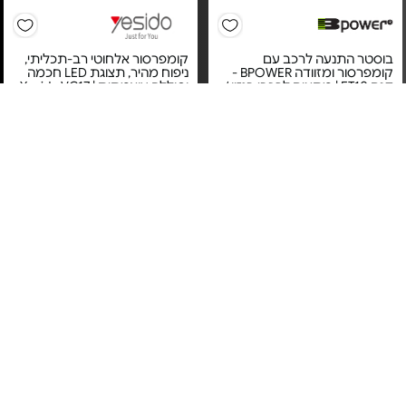
בוסטר התנעה לרכב עם
קומפרסור אלחוטי רב-תכליתי,
קומפרסור ומזוודה BPOWER -
ניפוח מהיר, תצוגת LED חכמה
דגם ET10 | מתאים לרכבי בנזין /
וסוללה עוצמתית | Yesido VC17
חשמלי
-
מחיר מיוחד
מחיר מיוחד
אחריות לשנה על ידי היבואן
12 חודשי אחריות