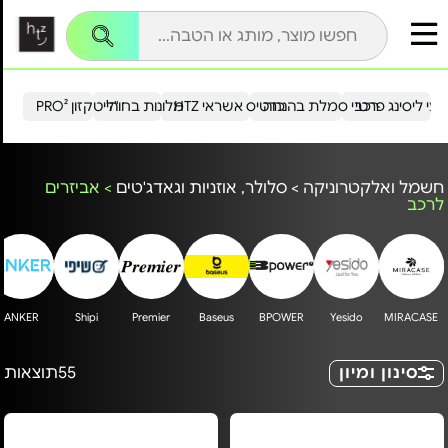
עי ליסינג פרטי
רכבי סמלת בהנחה
כרטיס אשראי HTZ
מלונות בחו"ל
הייטקזון PRO²
חשמל ואלקטרוניקה
>
סלולר, אוזניות וגאדג'טים
>
אביזרים
לרכב
ANKER
Shipi
Premier
Baseus
BPOWER
Yesido
MIRACASE
סינון ומיון
55
תוצאות