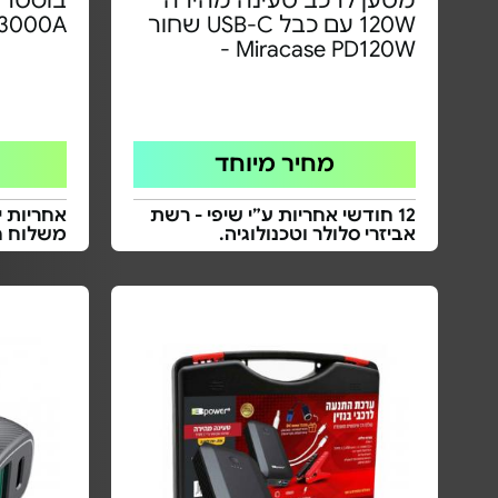
מטען לרכב טעינה מהירה
120W עם כבל USB-C שחור
 3000A
Miracase PD120W -
מחיר מיוחד
12 חודשי אחריות ע״י שיפי - רשת
אחריות י
אביזרי סלולר וטכנולוגיה.
משלוח ח