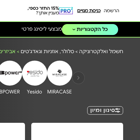
15% החזר כספי,
הרשמה
כניסת מנויים
מעניין אותך?
מבצעי ליסינג פרטי
כל הקטגוריות
חשמל ואלקטרוניקה
>
סלולר, אוזניות וגאדג'טים
>
אביזרים
BPOWER
Yesido
MIRACASE
סינון ומיון