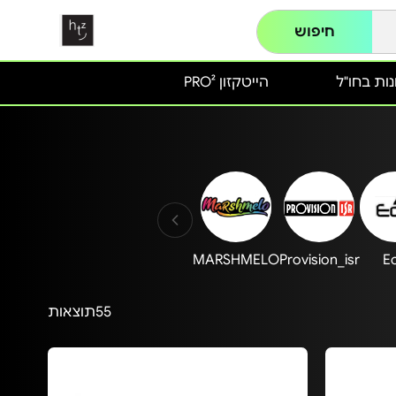
חיפוש
ות בחו"ל
הייטקזון PRO²
MARSHMELO
Provision_isr
E
55
תוצאות