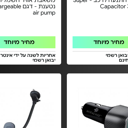
בוסטר התנעה לרכב - Super
משאבת אוויר חשמלית
Capacitor
נטענת - דגם ble
air pump
מחיר מיוחד
מחיר מיוחד
בואן רשמי
אחריות לשנה על ידי אינטר
ינם
יבואן רשמי