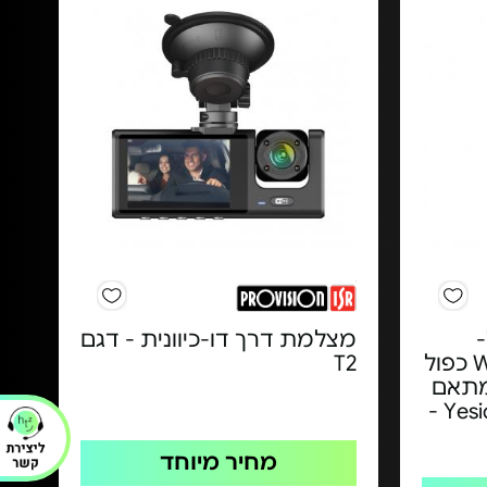
מצלמת דרך דו-כיוונית - דגם
CarPlay עם חיבור Wi-Fi כפול
T2
 וחיבור USB ומתאם
מחיר מיוחד