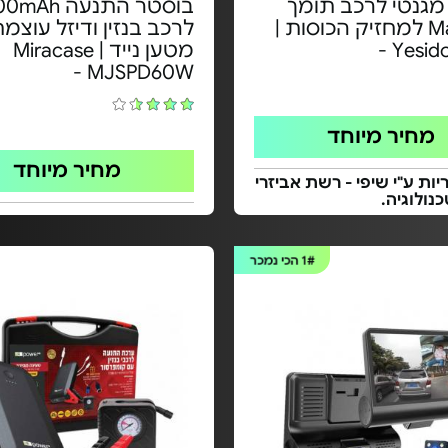
גנטי לרכב תומך
בוסטר התנעה 
MagSafe למחזיק הכוסות |
לרכב בנזין ודיזל עוצמ
Yesido
מטען נייד | Miracase
MJSPD60W -
מחיר מיוחד
מחיר מיוחד
ות ע"י שיפי - רשת אביזרי
נולוגיה.
1#
הכי נמכר