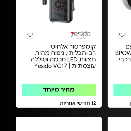
ם
קומפרסור אלחוטי
 ומזוודה BPOWER
רב-תכליתי, ניפוח מהיר,
ם לרכבי
תצוגת LED חכמה וסוללה
עוצמתית | Yesido VC17 -
מחיר מיוחד
12 חודשי אחריות