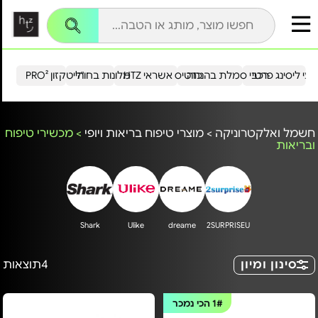
עי ליסינג פרטי
רכבי סמלת בהנחה
כרטיס אשראי HTZ
מלונות בחו"ל
הייטקזון PRO²
חשמל ואלקטרוניקה
>
מוצרי טיפוח בריאות ויופי
>
מכשירי טיפוח
ובריאות
Shark
Ulike
dreame
2SURPRISEU
סינון ומיון
4
תוצאות
1#
הכי נמכר