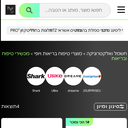
עי ליסינג פרטי
רכבי סמלת בהנחה
כרטיס אשראי HTZ
מלונות בחו"ל
הייטקזון PRO²
חשמל ואלקטרוניקה
>
מוצרי טיפוח בריאות ויופי
>
מכשירי טיפוח
ובריאות
Shark
Ulike
dreame
2SURPRISEU
סינון ומיון
4
תוצאות
1#
הכי נמכר