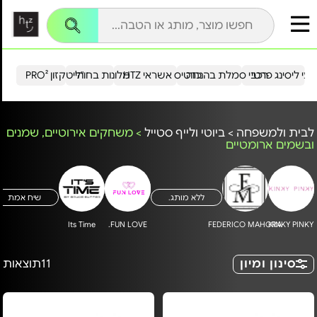
עי ליסינג פרטי
רכבי סמלת בהנחה
כרטיס אשראי HTZ
מלונות בחו"ל
הייטקזון PRO²
לבית ולמשפחה
>
ביוטי ולייף סטייל
>
משחקים אירוטיים, שמנים
ובשמים ארומטיים
ללא מותג.
שיח אמת
Its Time
FUN LOVE.
FEDERICO MAHORA
KINKY PINKY
סינון ומיון
11
תוצאות