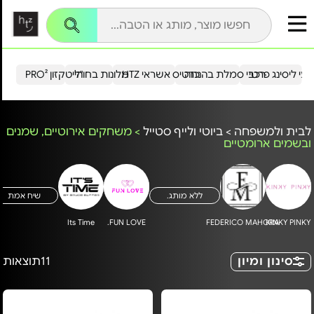
עי ליסינג פרטי
רכבי סמלת בהנחה
כרטיס אשראי HTZ
מלונות בחו"ל
הייטקזון PRO²
לבית ולמשפחה
>
ביוטי ולייף סטייל
>
משחקים אירוטיים, שמנים
ובשמים ארומטיים
ללא מותג.
שיח אמת
Its Time
FUN LOVE.
FEDERICO MAHORA
KINKY PINKY
סינון ומיון
11
תוצאות