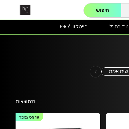
חיפוש
ות בחו"ל
הייטקזון PRO²
שיח אמת
11
תוצאות
1#
הכי נמכר