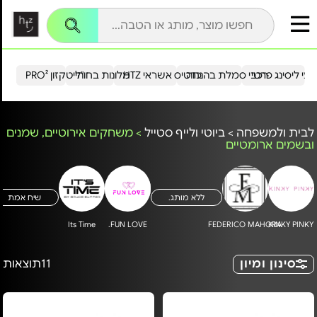
עי ליסינג פרטי
רכבי סמלת בהנחה
כרטיס אשראי HTZ
מלונות בחו"ל
הייטקזון PRO²
לבית ולמשפחה
>
ביוטי ולייף סטייל
>
משחקים אירוטיים, שמנים
ובשמים ארומטיים
ללא מותג.
שיח אמת
Its Time
FUN LOVE.
FEDERICO MAHORA
KINKY PINKY
סינון ומיון
11
תוצאות