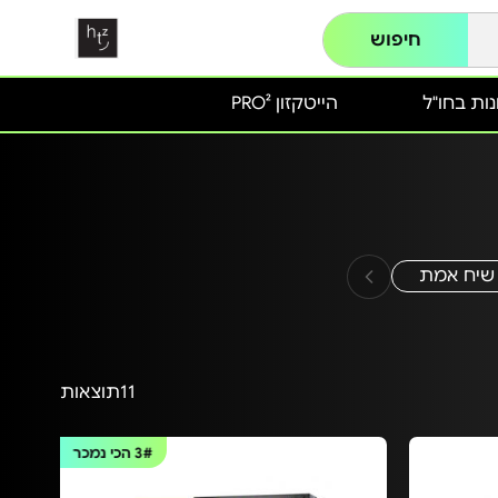
חיפוש
ות בחו"ל
הייטקזון PRO²
שיח אמת
11
תוצאות
3#
הכי נמכר