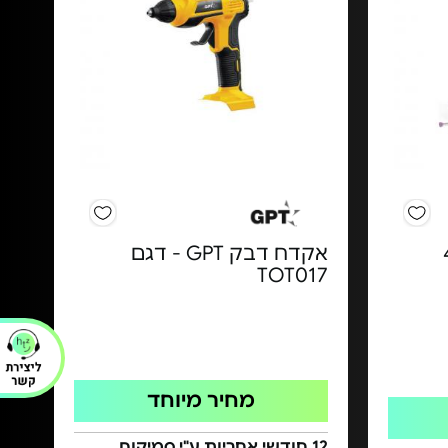
ם 40
אקדח דבק GPT - דגם
TOT017
מחיר מיוחד
12 חודשי אחריות ע"י סמיקום