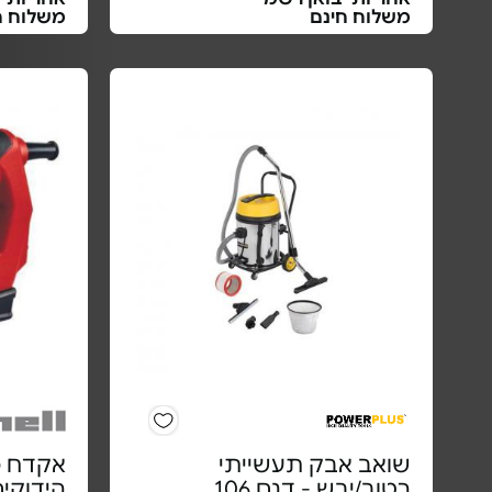
משלוח חינם
משלוח ח
שואב אבק תעשייתי
רטוב/יבש - דגם 106
הידוקי