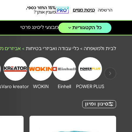
15% החזר כספי,
הרשמה
כניסת מנויים
מעניין אותך?
מבצעי ליסינג פרטי
כל הקטגוריות
לבית ולמשפחה
>
כלי עבודה ואביזרי בטיחות
>
אביזרים נלו
s
Varo kreator
WOKIN
Einhell
POWER PLUS
סינון ומיון