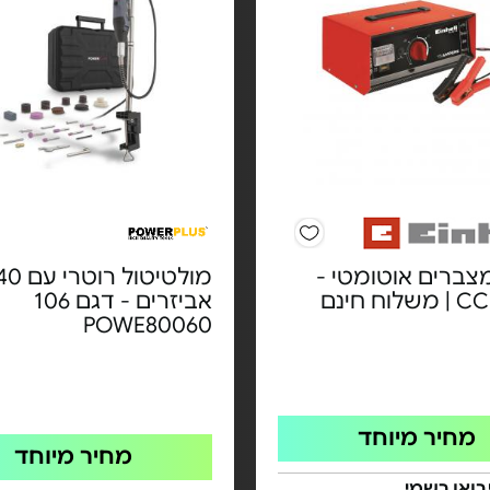
צברים אוטומטי -
מולטיטול רוטרי ע
וח חינם
אביזרים - דגם 106
POWE80060
מחיר מיוחד
מחיר מיוחד
בואן רשמי