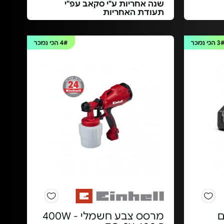
שנה אחריות ע"י סקאב עפ"י
תעודת האחריות
3
הכי נמכר
4#
הכי נמכר
 דגם
מרסס צבע חשמלי 400W -