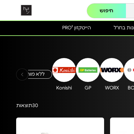
חיפוש
ות בחו"ל
הייטקזון PRO²
ללא מותג
rauss
Konishi
GP
WORX
B
30
תוצאות