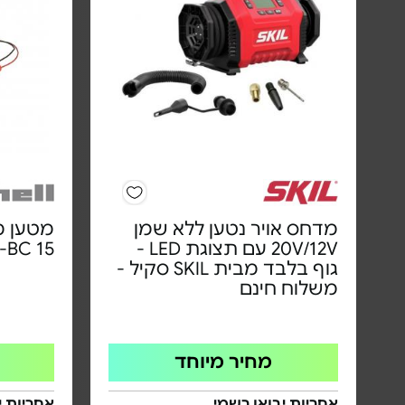
מדחס אויר נטען ללא שמן
מטען מ
20V/12V עם תצוגת LED -
CC-BC 15 | משל
גוף בלבד מבית SKIL סקיל -
משלוח חינם
מחיר מיוחד
אחריות יבואן רשמי
אחריות י