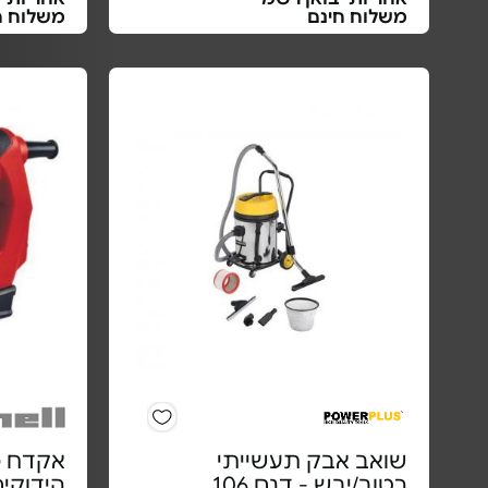
משלוח חינם
משלוח ח
שואב אבק תעשייתי
רטוב/יבש - דגם 106
הידוקי