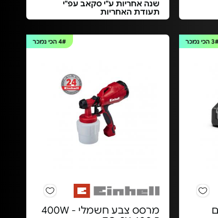
שנה אחריות ע"י סקאב עפ"י
תעודת האחריות
3
הכי נמכר
4#
הכי נמכר
 דגם
מרסס צבע חשמלי 400W -