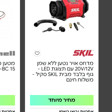
מדחס אויר נטען ללא שמן
מטען מ
20V/12V עם תצוגת LED -
CC-BC 15 | משל
גוף בלבד מבית SKIL סקיל -
משלוח חינם
מחיר מיוחד
אחריות יבואן רשמי
אחריות י