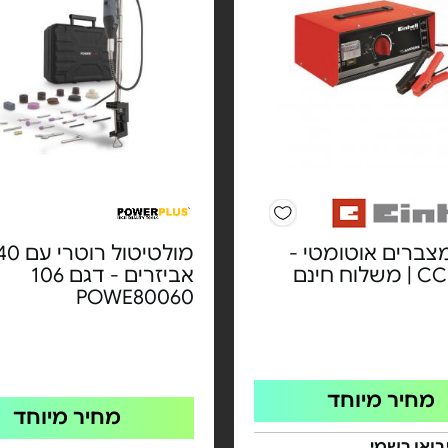
צברים אוטומטי -
מולטיטול רוטרי ע
וח חינם
אביזרים - דגם 106
POWE80060
מחיר מיוחד
מחיר מיוחד
בואן רשמי