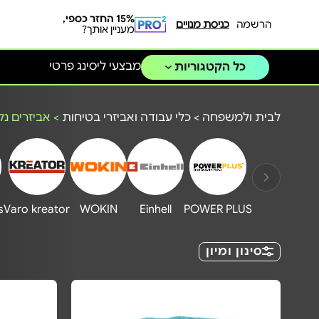
15% החזר כספי,
הרשמה
כניסת מנויים
מעניין אותך?
מבצעי ליסינג פרטי
כל הקטגוריות
לבית ולמשפחה
>
כלי עבודה ואביזרי בטיחות
>
אביזרים נלו
s
Varo kreator
WOKIN
Einhell
POWER PLUS
סינון ומיון