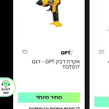
ם 40
אקדח דבק GPT - דגם
TOT017
מחיר מיוחד
12 חודשי אחריות ע"י סמיקום