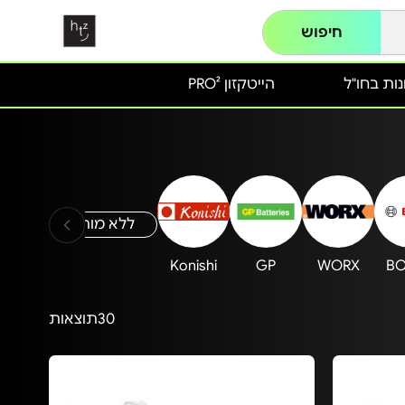
חיפוש
ות בחו"ל
הייטקזון PRO²
ללא מותג
rauss
Konishi
GP
WORX
B
30
תוצאות