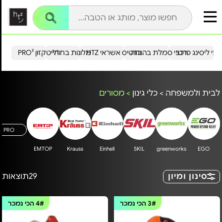
עי ליסינג פרטי
רכבי סמלת בהנחה
כרטיס אשראי HTZ
מלונות בחו"ל
הייטקזון PRO²
לבית ולמשפחה
>
כלי גינון
>
מסורים
A PRO
EMTOP
Krauss
Einhell
SKIL
greenworks
EGO
סינון ומיון
29
תוצאות
3#
הכי נמכר
4#
הכי נמכר