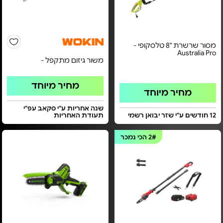
מסור שרשרת "8 טלסקופי -
Australia Pro
משור גיזום מתקפל -
מחיר מיוחד
מחיר מיוחד
שנה אחריות ע"י סקאב עפ"י
12 חודשים ע"י שזר יבואן רשמי
תעודת האחריות
2#
הכי נמכר