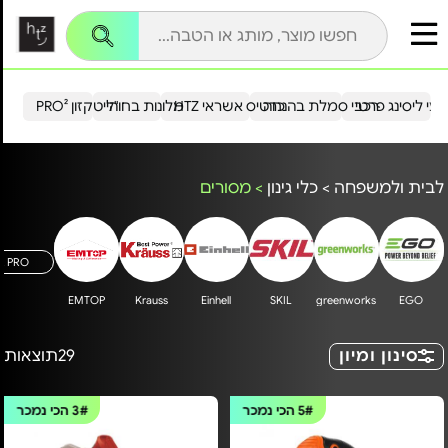
עי ליסינג פרטי
רכבי סמלת בהנחה
כרטיס אשראי HTZ
מלונות בחו"ל
הייטקזון PRO²
לבית ולמשפחה
>
כלי גינון
>
מסורים
A PRO
EMTOP
Krauss
Einhell
SKIL
greenworks
EGO
סינון ומיון
29
תוצאות
5#
הכי נמכר
3#
הכי נמכר