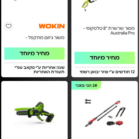
מסור שרשרת "8 טלסקופי -
Australia Pro
משור גיזום מתקפל -
מחיר מיוחד
מחיר מיוחד
שנה אחריות ע"י סקאב עפ"י
12 חודשים ע"י שזר יבואן רשמי
תעודת האחריות
2#
הכי נמכר