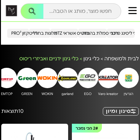
עי ליסינג פרטי
רכבי סמלת בהנחה
כרטיס אשראי HTZ
מלונות בחו"ל
הייטקזון PRO²
לבית ולמשפחה
>
כלי גינון
>
כלי גינון ידניים ואביזרי ריסוס
הגרעין‏
Varo kreator
EGO
garland
WOKIN
GREEN
EMTOP
סינון ומיון
10
תוצאות
2#
הכי נמכר