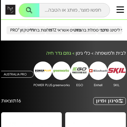
עי ליסינג פרטי
רכבי סמלת בהנחה
כרטיס אשראי HTZ
מלונות בחו"ל
הייטקזון PRO²
לבית ולמשפחה
>
כלי גינון
>
גוזם גדר חיה
AUSTRALIA PRO
POWER PLUS
greenworks
EGO
Einhell
SKIL
סינון ומיון
16
תוצאות