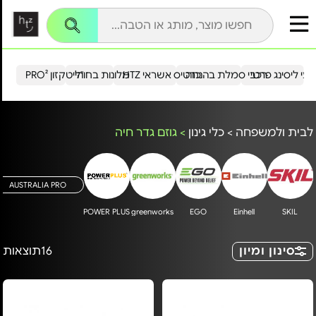
עי ליסינג פרטי
רכבי סמלת בהנחה
כרטיס אשראי HTZ
מלונות בחו"ל
הייטקזון PRO²
לבית ולמשפחה
>
כלי גינון
>
גוזם גדר חיה
AUSTRALIA PRO
POWER PLUS
greenworks
EGO
Einhell
SKIL
סינון ומיון
16
תוצאות