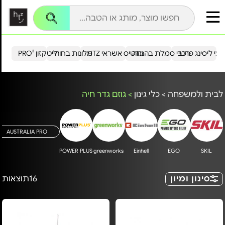
עי ליסינג פרטי
רכבי סמלת בהנחה
כרטיס אשראי HTZ
מלונות בחו"ל
הייטקזון PRO²
לבית ולמשפחה
>
כלי גינון
>
גוזם גדר חיה
AUSTRALIA PRO
POWER PLUS
greenworks
Einhell
EGO
SKIL
סינון ומיון
16
תוצאות