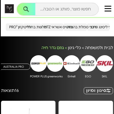
עי ליסינג פרטי
רכבי סמלת בהנחה
כרטיס אשראי HTZ
מלונות בחו"ל
הייטקזון PRO²
לבית ולמשפחה
>
כלי גינון
>
גוזם גדר חיה
AUSTRALIA PRO
POWER PLUS
greenworks
Einhell
EGO
SKIL
סינון ומיון
16
תוצאות