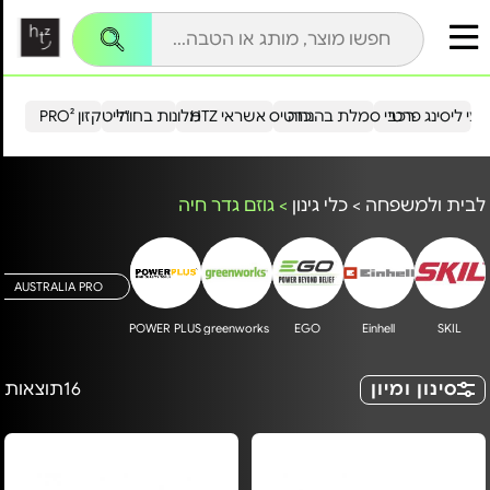
עי ליסינג פרטי
רכבי סמלת בהנחה
כרטיס אשראי HTZ
מלונות בחו"ל
הייטקזון PRO²
לבית ולמשפחה
>
כלי גינון
>
גוזם גדר חיה
AUSTRALIA PRO
POWER PLUS
greenworks
EGO
Einhell
SKIL
סינון ומיון
16
תוצאות