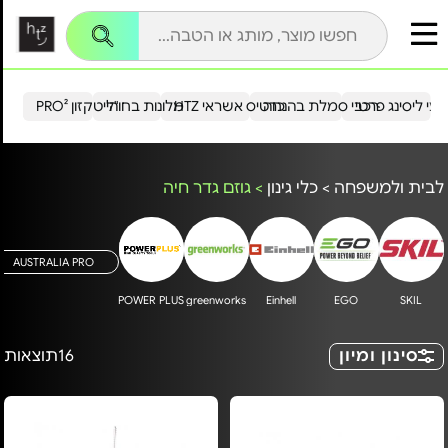
עי ליסינג פרטי
רכבי סמלת בהנחה
כרטיס אשראי HTZ
מלונות בחו"ל
הייטקזון PRO²
לבית ולמשפחה
>
כלי גינון
>
גוזם גדר חיה
AUSTRALIA PRO
POWER PLUS
greenworks
Einhell
EGO
SKIL
סינון ומיון
16
תוצאות