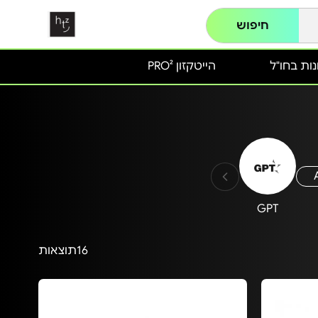
חיפוש
ות בחו"ל
הייטקזון PRO²
GPT
16
תוצאות