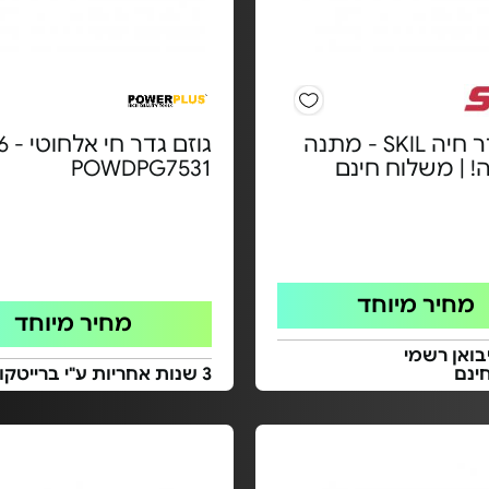
גוזם גדר חיה SKIL - מתנה
גוזם ג
! | משלוח חינם
POWDPG7531
מחיר מיוחד
מחיר מיוחד
בואן רשמי
ינם
3 שנות אחריות ע"י ברייטקום בע"מ