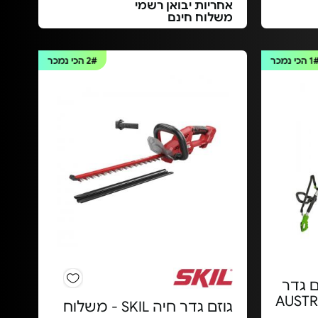
אחריות יבואן רשמי
משלוח חינם
1
הכי נמכר
2#
הכי נמכר
 "10+גוזם גדר
שולב AUSTRALIA
גוזם גדר חיה SKIL - משלוח