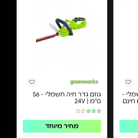
מלי -
גוזם גדר חיה חשמלי - ​56
ס"מ | 24V​
מחיר מיוחד