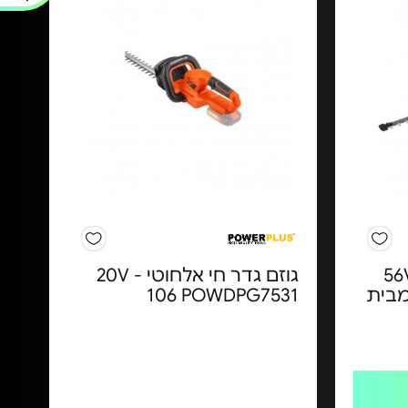
דר חיה 65 ס"מ 56V
גוזם גדר חי אלחוטי 20V -
בד מבית
106 POWDPG7531