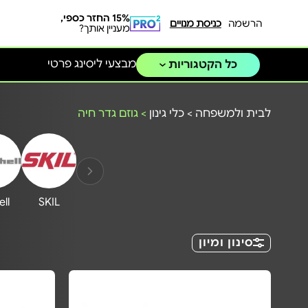
15% החזר כספי,
הרשמה
כניסת מנויים
מעניין אותך?
מבצעי ליסינג פרטי
כל הקטגוריות
לבית ולמשפחה
>
כלי גינון
>
גוזם גדר חיה
ell
SKIL
סינון ומיון