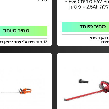
56V Brushless מבית EGO -
2. + מטען
מחיר מיוחד
מחיר מיוחד
בואן רשמי
ינם
12 חודשים ע"י שזר יבואן רשמי