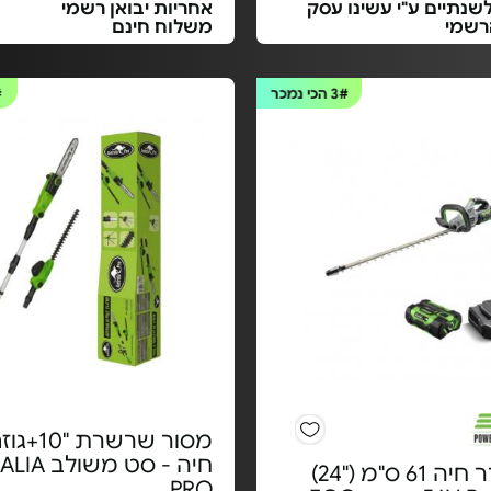
שנתיים ע"י עשינו עסק
אחריות יבואן רשמי
רשמי
משלוח חינם
3#
הכי נמכר
#
מסור שרשרת
חיה - סט מ
גוזם גדר חיה 61 ס"מ ("24)
PRO