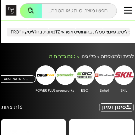
עי ליסינג פרטי
רכבי סמלת בהנחה
כרטיס אשראי HTZ
מלונות בחו"ל
הייטקזון PRO²
לבית ולמשפחה
>
כלי גינון
>
גוזם גדר חיה
AUSTRALIA PRO
POWER PLUS
greenworks
EGO
Einhell
SKIL
סינון ומיון
16
תוצאות